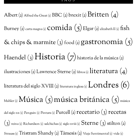
TAGS
Britten
(4)
Albert
(2)
BBC
(2)
brexit
(2)
Alfred the Great
(1)
comida
(5)
fish
Burney
(2)
Elgar
(2)
carta magna
(1)
elizabeth II
(1)
gastronomia
(5)
& chips & marmite
(3)
food
(2)
Historia
(7)
Haendel
(3)
historia de la música
(2)
literatura
(4)
ilustraciones
(2)
Lawrence Sterne
(2)
libros
(1)
Londres
(6)
literatura del siglo XVIII
(2)
literatura inglesa
(1)
Música
(5)
música británica
(5)
Mahler
(1)
música
recetario
(3)
recetas
Purcell
(2)
del siglo xx
(1)
Penguin
(1)
Pintura
(1)
(3)
Sterne
(3)
stilton
(2)
reina
(1)
Richardson
(1)
salchichas
(1)
siglo xviii
(1)
Tristram Shandy
(2)
Támesis
(2)
Strauss
(1)
Viaje Sentimental
(1)
vide
(1)