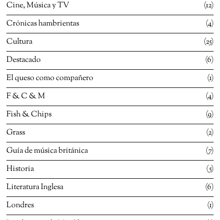
Cine, Música y TV
12
Crónicas hambrientas
4
Cultura
25
Destacado
6
El queso como compañero
1
F & C & M
4
Fish & Chips
9
Grass
2
Guía de música británica
7
Historia
5
Literatura Inglesa
6
Londres
1