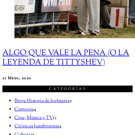
ALGO QUE VALE LA PENA (O LA
LEYENDA DE TITTYSHEV)
21 Mayo, 2020
CATEGORÍAS
Breve Historia de Inglaterra
2
Cartoons
4
Cine, Música y TV
12
Crónicas hambrientas
4
Cultura
25