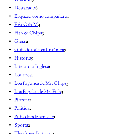
Destacado
6
El queso como compañero
1
F & C & M
4
Fish & Chips
9
Grass
2
Guía de música británica
7
Historia
5
Literatura Inglesa
6
Londres
1
Los fogones de Mr. Chips
3
Los Papeles de Mr. Fish
3
Pintura
1
Política
2
Pubs donde ser feliz
1
Sports
2
The Great Brittons
3