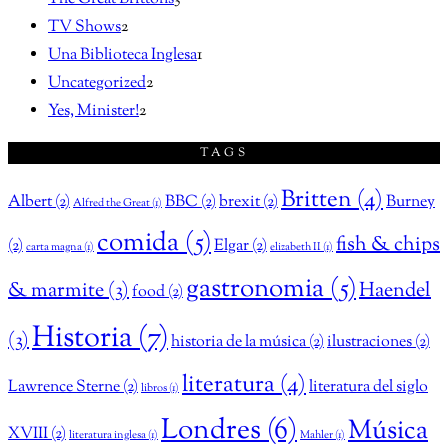
TV Shows
2
Una Biblioteca Inglesa
1
Uncategorized
2
Yes, Minister!
2
TAGS
Britten
(4)
Albert
(2)
BBC
(2)
brexit
(2)
Burney
Alfred the Great
(1)
comida
(5)
fish & chips
(2)
Elgar
(2)
carta magna
(1)
elizabeth II
(1)
gastronomia
(5)
& marmite
(3)
Haendel
food
(2)
Historia
(7)
(3)
historia de la música
(2)
ilustraciones
(2)
literatura
(4)
Lawrence Sterne
(2)
literatura del siglo
libros
(1)
Londres
(6)
Música
XVIII
(2)
literatura inglesa
(1)
Mahler
(1)