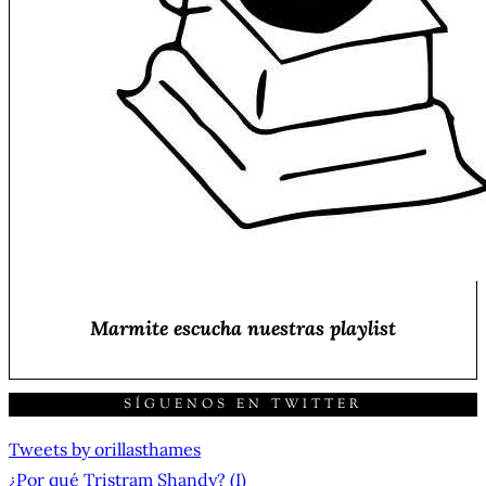
Marmite escucha nuestras playlist
SÍGUENOS EN TWITTER
Tweets by orillasthames
NAVEGACIÓN
¿Por qué Tristram Shandy? (I)