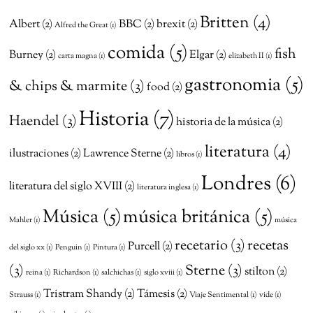
Britten
(4)
Albert
(2)
BBC
(2)
brexit
(2)
Alfred the Great
(1)
comida
(5)
fish
Burney
(2)
Elgar
(2)
carta magna
(1)
elizabeth II
(1)
gastronomia
(5)
& chips & marmite
(3)
food
(2)
Historia
(7)
Haendel
(3)
historia de la música
(2)
literatura
(4)
ilustraciones
(2)
Lawrence Sterne
(2)
libros
(1)
Londres
(6)
literatura del siglo XVIII
(2)
literatura inglesa
(1)
Música
(5)
música británica
(5)
Mahler
(1)
música
recetario
(3)
recetas
Purcell
(2)
del siglo xx
(1)
Penguin
(1)
Pintura
(1)
(3)
Sterne
(3)
stilton
(2)
reina
(1)
Richardson
(1)
salchichas
(1)
siglo xviii
(1)
Tristram Shandy
(2)
Támesis
(2)
Strauss
(1)
Viaje Sentimental
(1)
vide
(1)