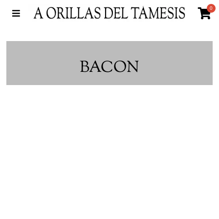
0
BACON