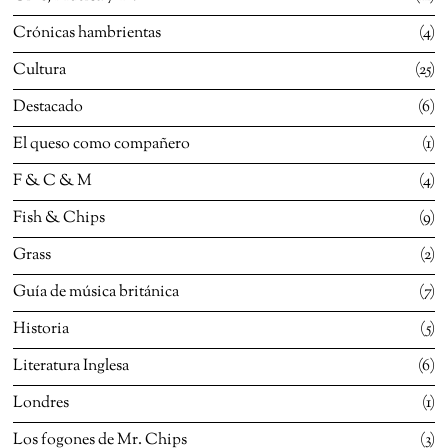
Crónicas hambrientas
4
Cultura
25
Destacado
6
El queso como compañero
1
F & C & M
4
Fish & Chips
9
Grass
2
Guía de música británica
7
Historia
5
Literatura Inglesa
6
Londres
1
Los fogones de Mr. Chips
3