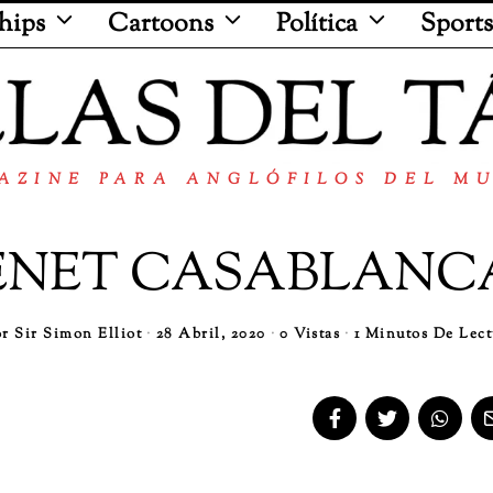
hips
Cartoons
Política
Sports
AZINE PARA ANGLÓFILOS DEL M
ENET CASABLANC
or
Sir Simon Elliot
28 Abril, 2020
0 Vistas
1 Minutos De Lect