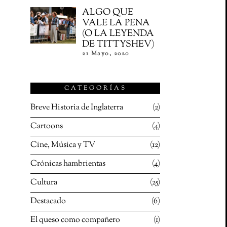
ALGO QUE
VALE LA PENA
(O LA LEYENDA
DE TITTYSHEV)
21 Mayo, 2020
CATEGORÍAS
Breve Historia de Inglaterra
2
Cartoons
4
Cine, Música y TV
12
Crónicas hambrientas
4
Cultura
25
Destacado
6
El queso como compañero
1