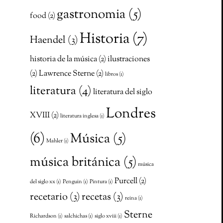
gastronomia
(5)
food
(2)
Historia
(7)
Haendel
(3)
historia de la música
(2)
ilustraciones
(2)
Lawrence Sterne
(2)
libros
(1)
literatura
(4)
literatura del siglo
Londres
XVIII
(2)
literatura inglesa
(1)
(6)
Música
(5)
Mahler
(1)
música británica
(5)
música
Purcell
(2)
del siglo xx
(1)
Penguin
(1)
Pintura
(1)
recetario
(3)
recetas
(3)
reina
(1)
Sterne
Richardson
(1)
salchichas
(1)
siglo xviii
(1)