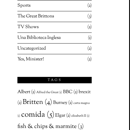
Sports
2
The Great Brittons
3
TV Shows
2
Una Biblioteca Inglesa
1
Uncategorized
2
Yes, Minister!
2
TAGS
Albert
(2)
BBC
(2)
brexit
Alfred the Great
(1)
Britten
(4)
(2)
Burney
(2)
carta magna
comida
(5)
Elgar
(2)
(1)
elizabeth II
(1)
fish & chips & marmite
(3)