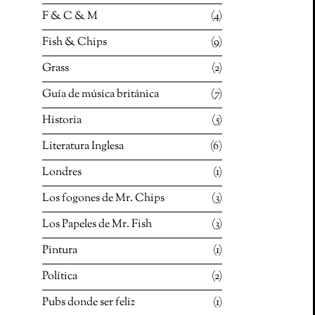
F & C & M
4
Fish & Chips
9
Grass
2
Guía de música británica
7
Historia
5
Literatura Inglesa
6
Londres
1
Los fogones de Mr. Chips
3
Los Papeles de Mr. Fish
3
Pintura
1
Política
2
Pubs donde ser feliz
1