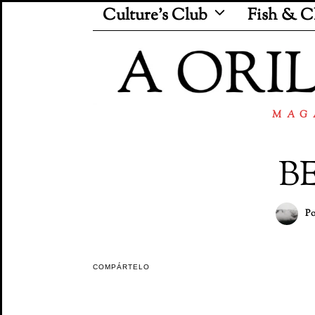
Culture’s Club
Fish & C
MAG
B
P
COMPÁRTELO