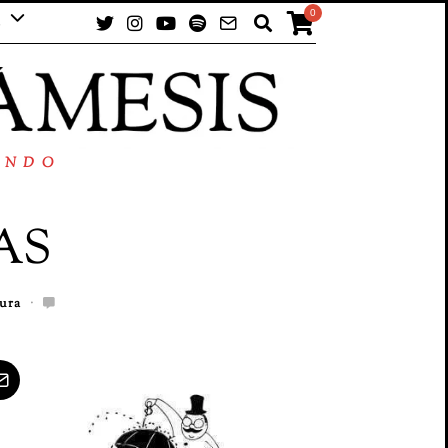
0
UNDO
AS
ura