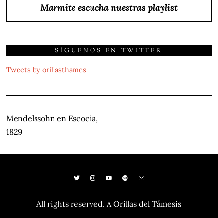
Marmite escucha nuestras playlist
SÍGUENOS EN TWITTER
Tweets by orillasthames
NAVEGACIÓN
Mendelssohn en Escocia,
DE
1829
ENTRADAS
All rights reserved. A Orillas del Támesis