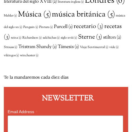
Londres
(6)
literatura del siglo XVIII
(2)
literatura inglesa
(1)
Música
(5)
música británica
(5)
Mahler
(1)
música
recetario
(3)
recetas
Purcell
(2)
del siglo xx
(1)
Penguin
(1)
Pintura
(1)
(3)
Sterne
(3)
stilton
(2)
reina
(1)
Richardson
(1)
salchichas
(1)
siglo xviii
(1)
Tristram Shandy
(2)
Támesis
(2)
Strauss
(1)
Viaje Sentimental
(1)
vide
(1)
vikingos
(1)
winchester
(1)
Te la mandaremos cada diez días
NEWSLETTER
*
Email Address