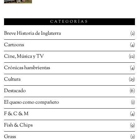
CATEGORÍAS
Breve Historia de Inglaterra
2
Cartoons
4
Cine, Música y TV
12
Crónicas hambrientas
4
Cultura
25
Destacado
6
El queso como compañero
1
F & C & M
4
Fish & Chips
9
Grass
2