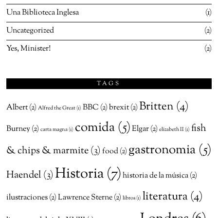
Una Biblioteca Inglesa
1
Uncategorized
2
Yes, Minister!
2
TAGS
Britten
(4)
Albert
(2)
BBC
(2)
brexit
(2)
Alfred the Great
(1)
comida
(5)
fish
Burney
(2)
Elgar
(2)
carta magna
(1)
elizabeth II
(1)
gastronomia
(5)
& chips & marmite
(3)
food
(2)
Historia
(7)
Haendel
(3)
historia de la música
(2)
literatura
(4)
ilustraciones
(2)
Lawrence Sterne
(2)
libros
(1)