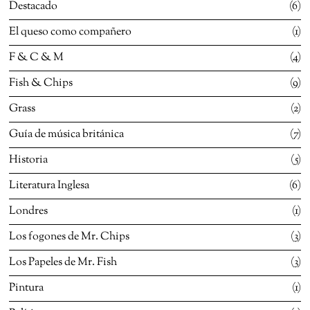
Destacado
6
El queso como compañero
1
F & C & M
4
Fish & Chips
9
Grass
2
Guía de música británica
7
Historia
5
Literatura Inglesa
6
Londres
1
Los fogones de Mr. Chips
3
Los Papeles de Mr. Fish
3
Pintura
1