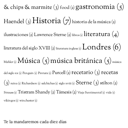
gastronomia
(5)
& chips & marmite
(3)
food
(2)
Historia
(7)
Haendel
(3)
historia de la música
(2)
literatura
(4)
ilustraciones
(2)
Lawrence Sterne
(2)
libros
(1)
Londres
(6)
literatura del siglo XVIII
(2)
literatura inglesa
(1)
Música
(5)
música británica
(5)
Mahler
(1)
música
recetario
(3)
recetas
Purcell
(2)
del siglo xx
(1)
Penguin
(1)
Pintura
(1)
(3)
Sterne
(3)
stilton
(2)
reina
(1)
Richardson
(1)
salchichas
(1)
siglo xviii
(1)
Tristram Shandy
(2)
Támesis
(2)
Strauss
(1)
Viaje Sentimental
(1)
vide
(1)
vikingos
(1)
winchester
(1)
Te la mandaremos cada diez días