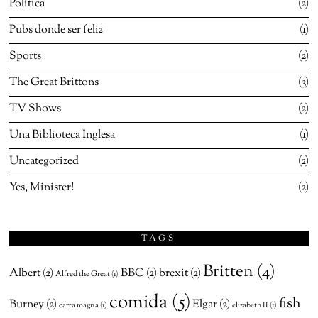
Política
2
Pubs donde ser feliz
1
Sports
2
The Great Brittons
3
TV Shows
2
Una Biblioteca Inglesa
1
Uncategorized
2
Yes, Minister!
2
TAGS
Britten
(4)
Albert
(2)
BBC
(2)
brexit
(2)
Alfred the Great
(1)
comida
(5)
fish
Burney
(2)
Elgar
(2)
carta magna
(1)
elizabeth II
(1)