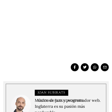
JOAN SUBIRATS
Músico de jazz y programador web.
ÚLTIMAS PUBLICACIONES
Inglaterra es su pasión más