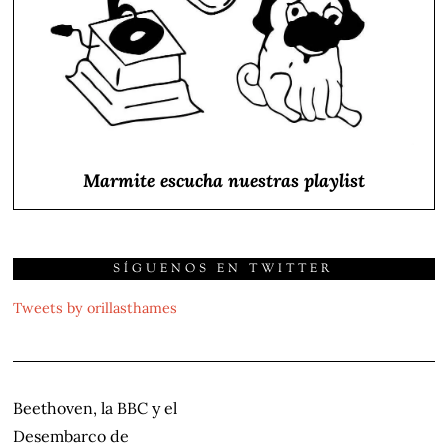
Marmite escucha nuestras playlist
SÍGUENOS EN TWITTER
Tweets by orillasthames
NAVEGACIÓN
Beethoven, la BBC y el
DE
Desembarco de
ENTRADAS