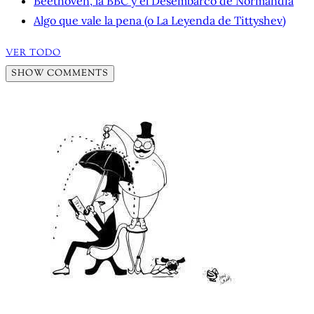
Beethoven, la BBC y el Desembarco de Normandía
Algo que vale la pena (o La Leyenda de Tittyshev)
VER TODO
SHOW COMMENTS