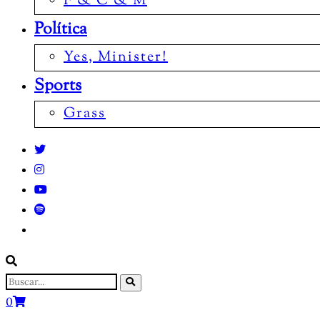
F & C & M
Política
Yes, Minister!
Sports
Grass
0