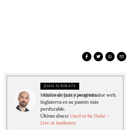
JOAN SUBIRATS
Músico de jazz y programador web.
ÚLTIMAS PUBLICACIONES
Inglaterra es su pasión más
perdurable.
Último disco:
Used to be Duke -
Live at Jamboree