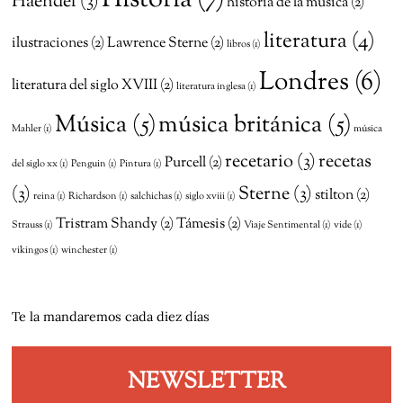
Historia
(7)
Haendel
(3)
historia de la música
(2)
literatura
(4)
ilustraciones
(2)
Lawrence Sterne
(2)
libros
(1)
Londres
(6)
literatura del siglo XVIII
(2)
literatura inglesa
(1)
Música
(5)
música británica
(5)
Mahler
(1)
música
recetario
(3)
recetas
Purcell
(2)
del siglo xx
(1)
Penguin
(1)
Pintura
(1)
(3)
Sterne
(3)
stilton
(2)
reina
(1)
Richardson
(1)
salchichas
(1)
siglo xviii
(1)
Tristram Shandy
(2)
Támesis
(2)
Strauss
(1)
Viaje Sentimental
(1)
vide
(1)
vikingos
(1)
winchester
(1)
Te la mandaremos cada diez días
NEWSLETTER