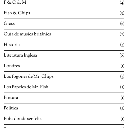
F & C & M
4
Fish & Chips
9
Grass
2
Guía de música británica
7
Historia
5
Literatura Inglesa
6
Londres
1
Los fogones de Mr. Chips
3
Los Papeles de Mr. Fish
3
Pintura
1
Política
2
Pubs donde ser feliz
1