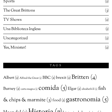
Sports
2
The Great Brittons
3
TV Shows
2
Una Biblioteca Inglesa
1
Uncategorized
2
Yes, Minister!
2
TAGS
Britten
(4)
Albert
(2)
BBC
(2)
brexit
(2)
Alfred the Great
(1)
comida
(5)
fish
Burney
(2)
Elgar
(2)
carta magna
(1)
elizabeth II
(1)
gastronomia
(5)
& chips & marmite
(3)
food
(2)