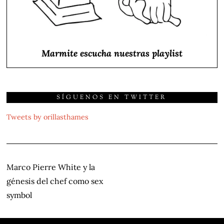
Marmite escucha nuestras playlist
SÍGUENOS EN TWITTER
Tweets by orillasthames
NAVEGACIÓN
Marco Pierre White y la
DE
génesis del chef como sex
ENTRADAS
symbol