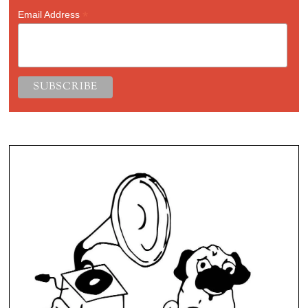
*
Email Address