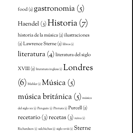
gastronomia
(5)
food
(2)
Historia
(7)
Haendel
(3)
historia de la música
(2)
ilustraciones
(2)
Lawrence Sterne
(2)
libros
(1)
literatura
(4)
literatura del siglo
Londres
XVIII
(2)
literatura inglesa
(1)
(6)
Música
(5)
Mahler
(1)
música británica
(5)
música
Purcell
(2)
del siglo xx
(1)
Penguin
(1)
Pintura
(1)
recetario
(3)
recetas
(3)
reina
(1)
Sterne
Richardson
(1)
salchichas
(1)
siglo xviii
(1)