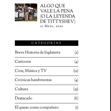
ALGO QUE
VALE LA PENA
(O LA LEYENDA
DE TITTYSHEV)
21 Mayo, 2020
CATEGORÍAS
Breve Historia de Inglaterra
2
Cartoons
4
Cine, Música y TV
12
Crónicas hambrientas
4
Cultura
25
Destacado
6
El queso como compañero
1