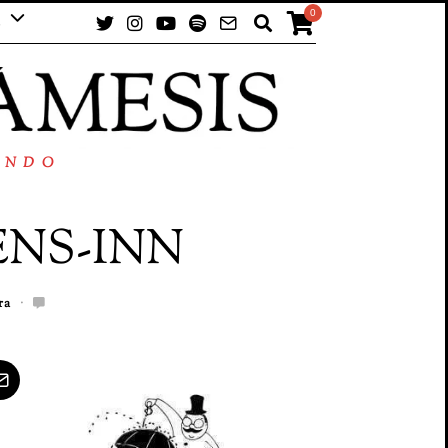
0
UNDO
ENS-INN
ra