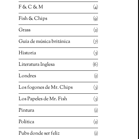
F & C & M
4
Fish & Chips
9
Grass
2
Guía de música británica
7
Historia
5
Literatura Inglesa
6
Londres
1
Los fogones de Mr. Chips
3
Los Papeles de Mr. Fish
3
Pintura
1
Política
2
Pubs donde ser feliz
1