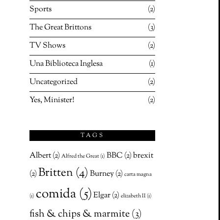
Sports
2
The Great Brittons
3
TV Shows
2
Una Biblioteca Inglesa
1
Uncategorized
2
Yes, Minister!
2
TAGS
Albert
(2)
BBC
(2)
brexit
Alfred the Great
(1)
Britten
(4)
(2)
Burney
(2)
carta magna
comida
(5)
Elgar
(2)
(1)
elizabeth II
(1)
fish & chips & marmite
(3)