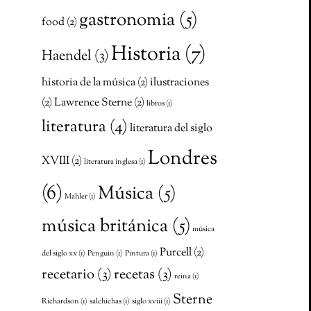
gastronomia
(5)
food
(2)
Historia
(7)
Haendel
(3)
historia de la música
(2)
ilustraciones
(2)
Lawrence Sterne
(2)
libros
(1)
literatura
(4)
literatura del siglo
Londres
XVIII
(2)
literatura inglesa
(1)
(6)
Música
(5)
Mahler
(1)
música británica
(5)
música
Purcell
(2)
del siglo xx
(1)
Penguin
(1)
Pintura
(1)
recetario
(3)
recetas
(3)
reina
(1)
Sterne
Richardson
(1)
salchichas
(1)
siglo xviii
(1)