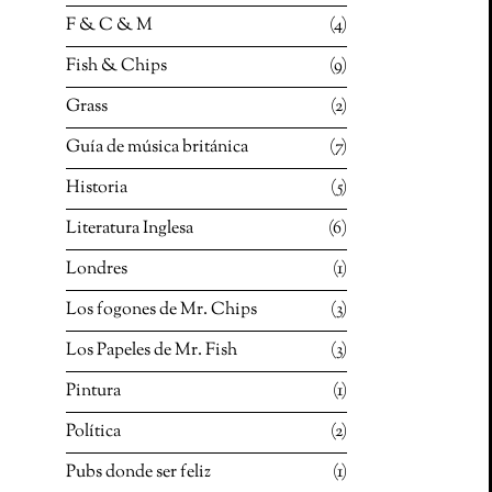
F & C & M
4
Fish & Chips
9
Grass
2
Guía de música británica
7
Historia
5
Literatura Inglesa
6
Londres
1
Los fogones de Mr. Chips
3
Los Papeles de Mr. Fish
3
Pintura
1
Política
2
Pubs donde ser feliz
1