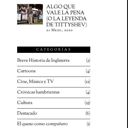
ALGO QUE
VALE LA PENA
(O LA LEYENDA
DE TITTYSHEV)
21 Mayo, 2020
CATEGORÍAS
Breve Historia de Inglaterra
2
Cartoons
4
Cine, Música y TV
12
Crónicas hambrientas
4
Cultura
25
Destacado
6
El queso como compañero
1