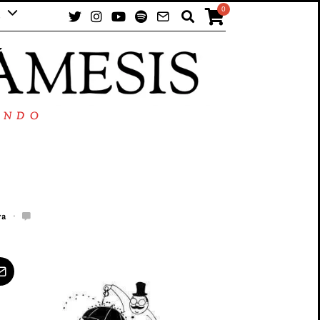
0
UNDO
ra