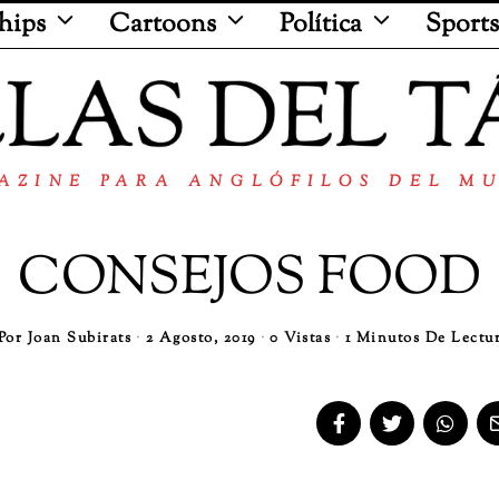
hips
Cartoons
Política
Sports
AZINE PARA ANGLÓFILOS DEL M
CONSEJOS FOOD
Por
Joan Subirats
2 Agosto, 2019
0 Vistas
1 Minutos De Lectu