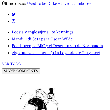
Último disco:
Used to be Duke - Live at Jamboree
Poesía y anglosajona: los kennings
Mandilli di Seta para Oscar Wilde
Beethoven, la BBC y el Desembarco de Normandía
Algo que vale la pena (o La Leyenda de Tittyshev)
VER TODO
SHOW COMMENTS