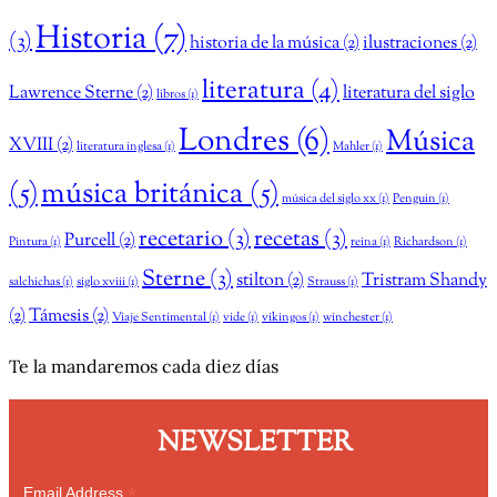
Historia
(7)
(3)
historia de la música
(2)
ilustraciones
(2)
literatura
(4)
Lawrence Sterne
(2)
literatura del siglo
libros
(1)
Londres
(6)
Música
XVIII
(2)
literatura inglesa
(1)
Mahler
(1)
(5)
música británica
(5)
música del siglo xx
(1)
Penguin
(1)
recetario
(3)
recetas
(3)
Purcell
(2)
Pintura
(1)
reina
(1)
Richardson
(1)
Sterne
(3)
stilton
(2)
Tristram Shandy
salchichas
(1)
siglo xviii
(1)
Strauss
(1)
(2)
Támesis
(2)
Viaje Sentimental
(1)
vide
(1)
vikingos
(1)
winchester
(1)
Te la mandaremos cada diez días
NEWSLETTER
*
Email Address