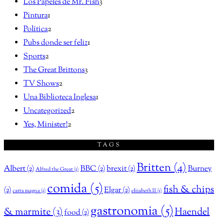
Los Papeles de Mr. Fish
3
Pintura
1
Política
2
Pubs donde ser feliz
1
Sports
2
The Great Brittons
3
TV Shows
2
Una Biblioteca Inglesa
1
Uncategorized
2
Yes, Minister!
2
TAGS
Britten
(4)
Albert
(2)
BBC
(2)
brexit
(2)
Burney
Alfred the Great
(1)
comida
(5)
fish & chips
(2)
Elgar
(2)
carta magna
(1)
elizabeth II
(1)
gastronomia
(5)
& marmite
(3)
Haendel
food
(2)