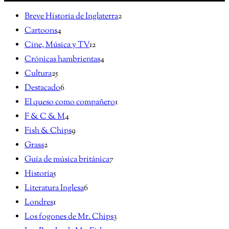
Breve Historia de Inglaterra
2
Cartoons
4
Cine, Música y TV
12
Crónicas hambrientas
4
Cultura
25
Destacado
6
El queso como compañero
1
F & C & M
4
Fish & Chips
9
Grass
2
Guía de música británica
7
Historia
5
Literatura Inglesa
6
Londres
1
Los fogones de Mr. Chips
3