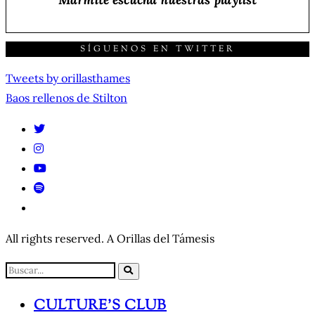
SÍGUENOS EN TWITTER
Tweets by orillasthames
NAVEGACIÓN
Baos rellenos de Stilton
DE
ENTRADAS
All rights reserved. A Orillas del Támesis
CULTURE’S CLUB