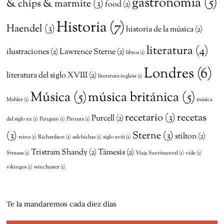
gastronomia
(5)
& chips & marmite
(3)
food
(2)
Historia
(7)
Haendel
(3)
historia de la música
(2)
literatura
(4)
ilustraciones
(2)
Lawrence Sterne
(2)
libros
(1)
Londres
(6)
literatura del siglo XVIII
(2)
literatura inglesa
(1)
Música
(5)
música británica
(5)
Mahler
(1)
música
recetario
(3)
recetas
Purcell
(2)
del siglo xx
(1)
Penguin
(1)
Pintura
(1)
(3)
Sterne
(3)
stilton
(2)
reina
(1)
Richardson
(1)
salchichas
(1)
siglo xviii
(1)
Tristram Shandy
(2)
Támesis
(2)
Strauss
(1)
Viaje Sentimental
(1)
vide
(1)
vikingos
(1)
winchester
(1)
Te la mandaremos cada diez días