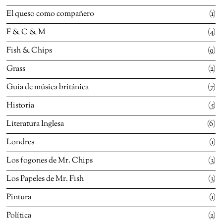
El queso como compañero
1
F & C & M
4
Fish & Chips
9
Grass
2
Guía de música británica
7
Historia
5
Literatura Inglesa
6
Londres
1
Los fogones de Mr. Chips
3
Los Papeles de Mr. Fish
3
Pintura
1
Política
2