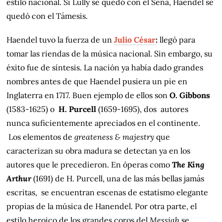
estilo nacional. Si Lully se quedó con el Sena, Haendel se
quedó con el Támesis.
Haendel tuvo la fuerza de un
Julio César
:
llegó para
tomar las riendas de la música nacional. Sin embargo, su
éxito fue de síntesis. La nación ya había dado grandes
nombres antes de que Haendel pusiera un pie en
Inglaterra en 1717. Buen ejemplo de ellos son
O. Gibbons
(1583-1625) o
H. Purcell
(1659-1695), dos autores
nunca suficientemente apreciados en el continente.
Los elementos de
greateness
& majestry
que
caracterizan su obra madura se detectan ya en los
autores que le precedieron. En óperas como
The King
Arthur
(1691) de H. Purcell, una de las más bellas jamás
escritas, se encuentran escenas de estatismo elegante
propias de la música de Hanendel. Por otra parte, el
estilo heroico de los grandes coros del
Messiah
se