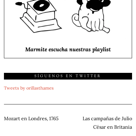
Marmite escucha nuestras playlist
SÍGUENOS EN TWITTER
Tweets by orillasthames
NAVEGACIÓN
Mozart en Londres, 1765
Las campañas de Julio
DE
César en Britania
ENTRADAS