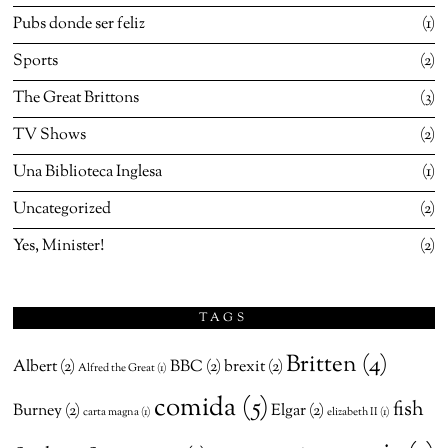
Pubs donde ser feliz
1
Sports
2
The Great Brittons
3
TV Shows
2
Una Biblioteca Inglesa
1
Uncategorized
2
Yes, Minister!
2
TAGS
Britten
(4)
Albert
(2)
BBC
(2)
brexit
(2)
Alfred the Great
(1)
comida
(5)
fish
Burney
(2)
Elgar
(2)
carta magna
(1)
elizabeth II
(1)