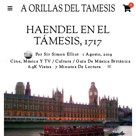
0
HAENDEL EN EL
TÁMESIS, 1717
Por
Sir Simon Elliot
1 Agosto, 2019
Cine, Música Y TV
/
Cultura
/
Guía De Música Británica
6.9K Vistas
7 Minutos De Lectura