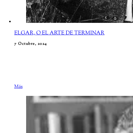
ELGAR, O EL ARTE DE TERMINAR
7 Octubre, 2024
Sir Edward Elgar, del que ya se ha hablado en otras
ocasiones en A Orillas del Támesis [110 años con
Elgar], es uno de
Más