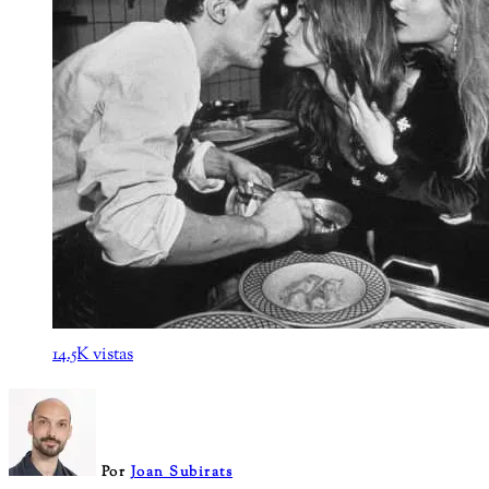
14.5K vistas
Por
Joan Subirats