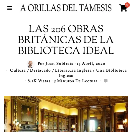
0
LAS 206 OBRAS
BRITÁNICAS DE LA
BIBLIOTECA IDEAL
Por
Joan Subirats
13 Abril, 2020
Cultura
/
Destacado
/
Literatura Inglesa
/
Una Biblioteca
Inglesa
8.2K Vistas
5 Minutos De Lectura